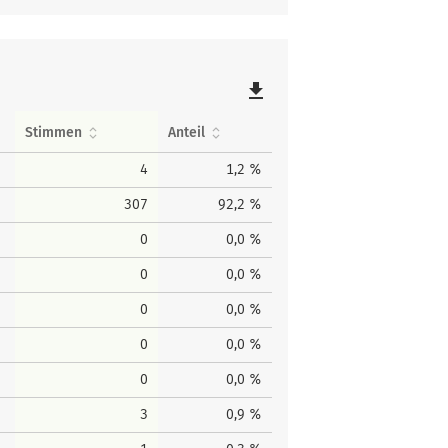
file_download
Stimmen
Anteil
4
1,2 %
307
92,2 %
0
0,0 %
0
0,0 %
0
0,0 %
0
0,0 %
0
0,0 %
3
0,9 %