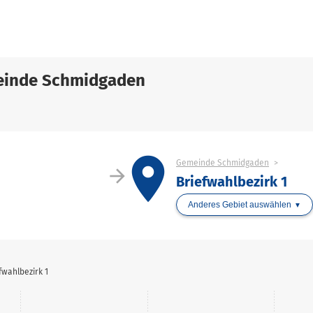
einde Schmidgaden
place
Gemeinde Schmidgaden
arrow_forward
Briefwahlbezirk 1
Anderes Gebiet auswählen
wahlbezirk 1