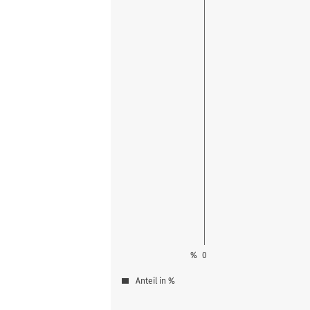
%
0
Anteil in %