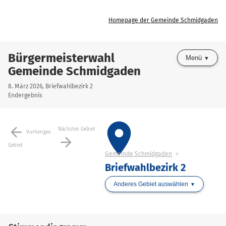
Homepage der Gemeinde Schmidgaden
Bürgermeisterwahl
Menü
Gemeinde Schmidgaden
8. März 2026, Briefwahlbezirk 2
Endergebnis
place
arrow_back
Nächstes Gebiet
Vorheriges
arrow_forward
Gebiet
Gemeinde Schmidgaden
Briefwahlbezirk 2
Anderes Gebiet auswählen