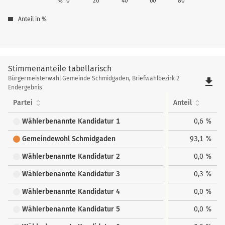
%
0
20
40
60
80
Anteil in %
Stimmenanteile tabellarisch
Stimmenanteile
Bürgermeisterwahl Gemeinde Schmidgaden, Briefwahlbezirk 2
file_download
tabellarisch
Endergebnis
Partei
Anteil
Wählerbenannte Kandidatur 1
0,6 %
Gemeindewohl Schmidgaden
93,1 %
Wählerbenannte Kandidatur 2
0,0 %
Wählerbenannte Kandidatur 3
0,3 %
Wählerbenannte Kandidatur 4
0,0 %
Wählerbenannte Kandidatur 5
0,0 %