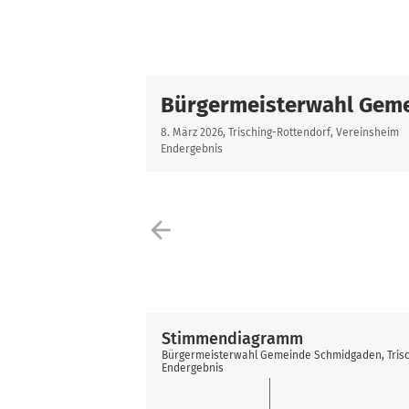
Bürgermeisterwahl Gem
8. März 2026, Trisching-Rottendorf, Vereinsheim
Endergebnis
arrow_back
Stimmendiagramm
Bürgermeisterwahl Gemeinde Schmidgaden, Trisc
Endergebnis