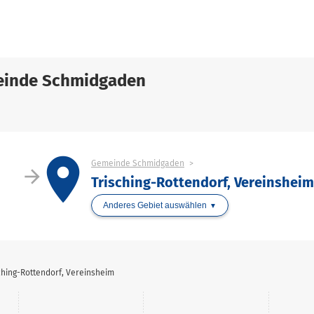
einde Schmidgaden
place
Gemeinde Schmidgaden
arrow_forward
Trisching-Rottendorf, Vereinsheim
Anderes Gebiet auswählen
hing-Rottendorf, Vereinsheim