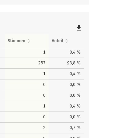
file_download
Stimmen
Anteil
1
0,4 %
257
93,8 %
1
0,4 %
0
0,0 %
0
0,0 %
1
0,4 %
0
0,0 %
2
0,7 %