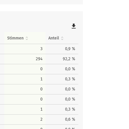
file_download
Stimmen
Anteil
3
0,9 %
294
92,2 %
0
0,0 %
1
0,3 %
0
0,0 %
0
0,0 %
1
0,3 %
2
0,6 %