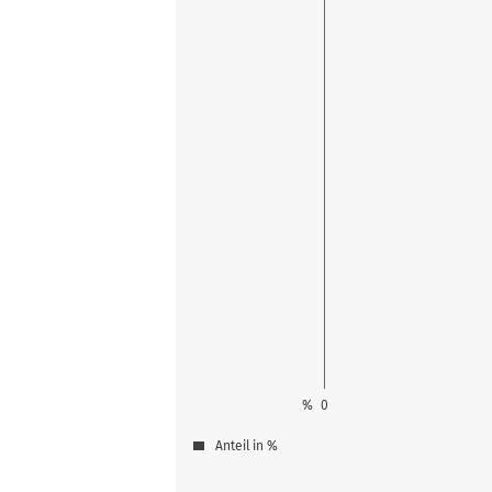
%
0
Anteil in %