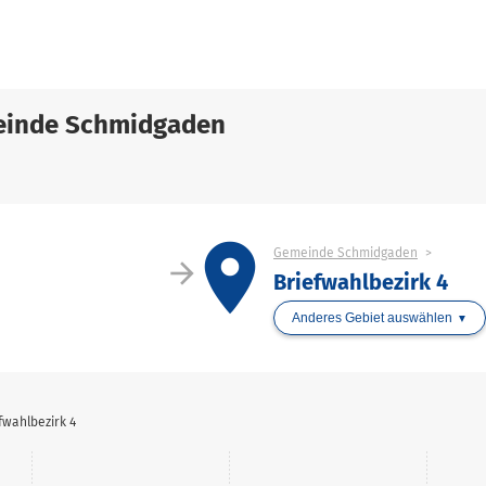
einde Schmidgaden
place
Gemeinde Schmidgaden
arrow_forward
Briefwahlbezirk 4
Anderes Gebiet auswählen
wahlbezirk 4